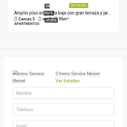
DESTACADO
EN
Amplio piso en planta baja con gran terraza y jardín en pleno centro de Figueres
VENTA
Camas:
3
wc:
2
95
m²
OFERTA
APARTMENTOS
Immo Service Meisel
Ver listados