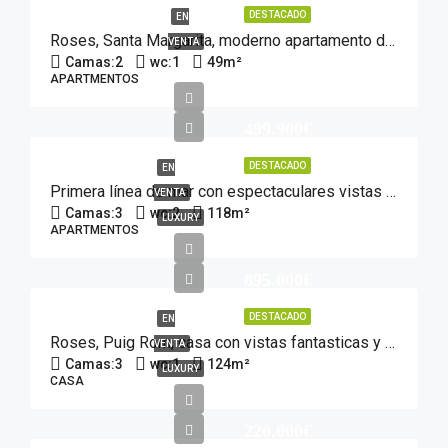
DESTACADO
EN
Roses, Santa Margarita, moderno apartamento de 2 dormitorios, a solo 1 minuto de la playa.
VENTA
Camas:
2
wc:
1
49
m²
APARTMENTOS
499.900€
DESTACADO
EN
Primera línea de mar con espectaculares vistas – 3 dormitorios, piscina y parking
VENTA
Camas:
3
wc:
2
118
m²
LUXURY
APARTMENTOS
895.000€
DESTACADO
EN
Roses, Puig Rom, casa con vistas fantasticas y piscina
VENTA
Camas:
3
wc:
1
124
m²
LUXURY
CASA
220.000€