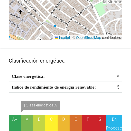
Leaflet
|
©
OpenStreetMap
contributors
Clasificación energética
A
Clase energética:
5
Índice de rendimiento de energía renovable:
| Clase energética A
A+
A
B
C
D
E
F
G
En
Proceso