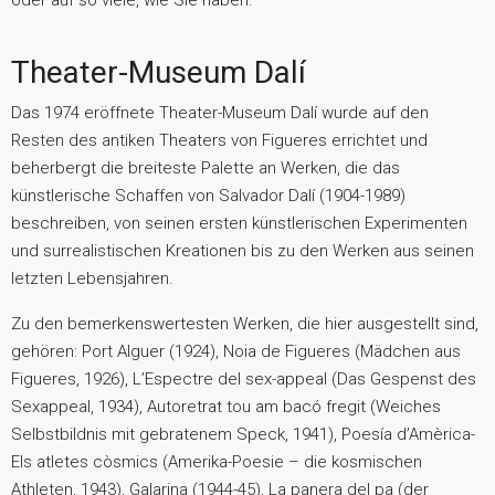
oder auf so viele, wie Sie haben.
Theater-Museum Dalí
Das 1974 eröffnete Theater-Museum Dalí wurde auf den
Resten des antiken Theaters von Figueres errichtet und
beherbergt die breiteste Palette an Werken, die das
künstlerische Schaffen von Salvador Dalí (1904-1989)
beschreiben, von seinen ersten künstlerischen Experimenten
und surrealistischen Kreationen bis zu den Werken aus seinen
letzten Lebensjahren.
Zu den bemerkenswertesten Werken, die hier ausgestellt sind,
gehören: Port Alguer (1924), Noia de Figueres (Mädchen aus
Figueres, 1926), L’Espectre del sex-appeal (Das Gespenst des
Sexappeal, 1934), Autoretrat tou am bacó fregit (Weiches
Selbstbildnis mit gebratenem Speck, 1941), Poesía d’Amèrica-
Els atletes còsmics (Amerika-Poesie – die kosmischen
Athleten, 1943), Galarina (1944-45), La panera del pa (der