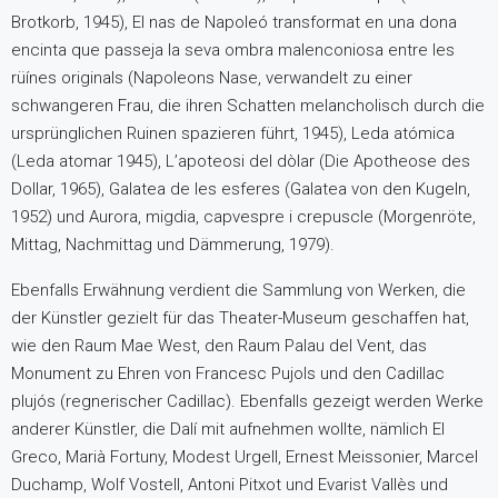
Brotkorb, 1945), El nas de Napoleó transformat en una dona
encinta que passeja la seva ombra malenconiosa entre les
rüínes originals (Napoleons Nase, verwandelt zu einer
schwangeren Frau, die ihren Schatten melancholisch durch die
ursprünglichen Ruinen spazieren führt, 1945), Leda atómica
(Leda atomar 1945), L’apoteosi del dòlar (Die Apotheose des
Dollar, 1965), Galatea de les esferes (Galatea von den Kugeln,
1952) und Aurora, migdia, capvespre i crepuscle (Morgenröte,
Mittag, Nachmittag und Dämmerung, 1979).
Ebenfalls Erwähnung verdient die Sammlung von Werken, die
der Künstler gezielt für das Theater-Museum geschaffen hat,
wie den Raum Mae West, den Raum Palau del Vent, das
Monument zu Ehren von Francesc Pujols und den Cadillac
plujós (regnerischer Cadillac). Ebenfalls gezeigt werden Werke
anderer Künstler, die Dalí mit aufnehmen wollte, nämlich El
Greco, Marià Fortuny, Modest Urgell, Ernest Meissonier, Marcel
Duchamp, Wolf Vostell, Antoni Pitxot und Evarist Vallès und