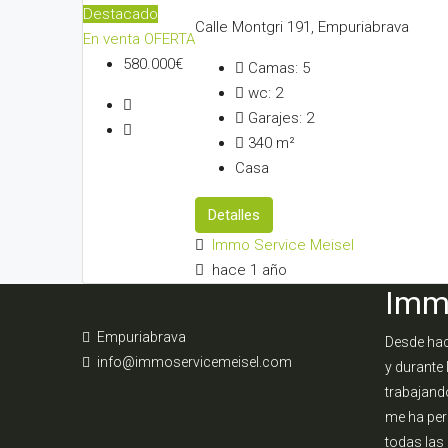
Destacado
Calle Montgri 191, Empuriabrava
En venta
OFERTA
580.000€
Camas:
5
wc:
2
Garajes:
2
340
m²
Casa
Detalles
Immo Service Meisel
hace 1 año
Imm
Empuriabrava
Desde hac
info@immoservicemeisel.com
y durante 
trabajando
me ha per
todas las