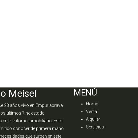
o Meisel
MENÚ
Home
e 28 años vivo en Empuriabrava
Venta
los últimos 7 he estado
Alquiler
 en el entorno inmobiliario. Esto
Servicios
mitido conocer de primera mano
 necesidades que surgen en este